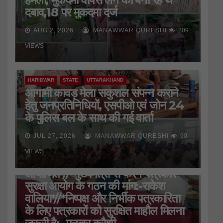
दबाव,18 पर मुकदमा दर्ज
AUG 2, 2026
MANAWWAR QURESHI
209
VIEWS
HARIDWAR
STATE
UTTARAKHAND
आगामी कावड़ मेला सकुशल संपन्न कराने
हेतु जनप्रतिनिधियों, एसपीओ एवं जोन 24
के पुलिस बल के साथ की गई वार्ता
JUL 27, 2026
MANAWWAR QURESHI
90
HARIDWAR
STATE
UTTARAKHAND
VIEWS
जिला प्रेस क्लब की बैठक
आयोजित*//*मुख्यमंत्री से करेंगे पत्रकार
सुरक्षा आयोग के गठन की मांग:-राकेश
वालिया*//*निष्पक्ष और निर्भीक पत्रकारिता
के लिए पत्रकारों को सुरक्षित माहौल मिलना