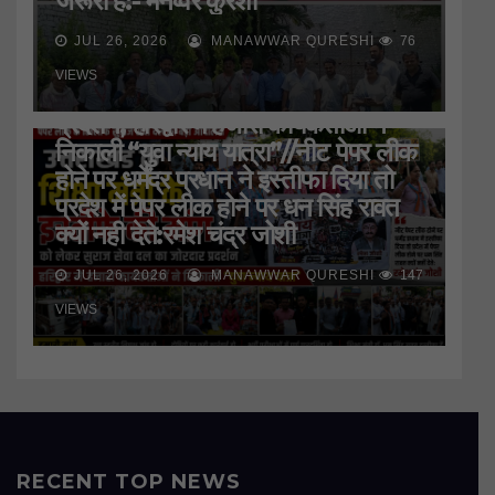
जरूरी है:- मनव्वर कुरैशी
JUL 26, 2026
MANAWWAR QURESHI
76
HARIDWAR
STATE
UTTAR PRADESH
उत्तराखंड के शिक्षा मंत्री के इस्तीफे की मांग
VIEWS
को लेकर सुराज सेवा दल ने जमकर किया
प्रदर्शन, हरिद्वार मे हजारों कार्यकर्ताओं ने
निकाली “युवा न्याय यात्रा”//नीट पेपर लीक
होने पर धर्मेंद्र प्रधान ने इस्तीफा दिया तो
प्रदेश में पेपर लीक होने पर धन सिंह रावत
क्यों नही देते:रमेश चंद्र जोशी
JUL 26, 2026
MANAWWAR QURESHI
147
VIEWS
RECENT TOP NEWS