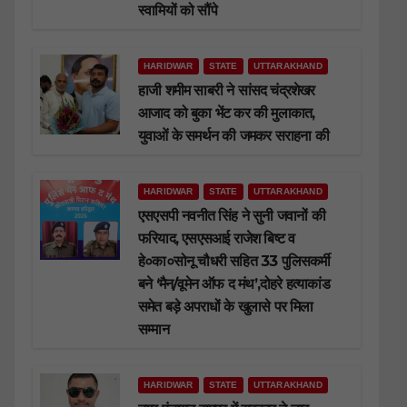
स्वामियों को सौंपे
HARIDWAR
STATE
UTTARAKHAND
हाजी शमीम साबरी ने सांसद चंद्रशेखर
आजाद को बुका भेंट कर की मुलाकात,
युवाओं के समर्थन की जमकर सराहना की
HARIDWAR
STATE
UTTARAKHAND
एसएसपी नवनीत सिंह ने सुनी जवानों की
फरियाद, एसएसआई राजेश बिष्ट व
हे०का०सोनू चौधरी सहित 33 पुलिसकर्मी
बने ‘मैन/वूमेन ऑफ द मंथ’,दोहरे हत्याकांड
समेत बड़े अपराधों के खुलासे पर मिला
सम्मान
HARIDWAR
STATE
UTTARAKHAND