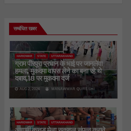
सम्बंधित खबर
HARIDWAR
STATE
UTTARAKHAND
ग्राम पीरपुरा प्रधान के भाई पर जानलेवा
हमला, मुकदमा वापस लेने का बना रहे थे
दबाव,18 पर मुकदमा दर्ज
AUG 2, 2026
MANAWWAR QURESHI
HARIDWAR
STATE
UTTARAKHAND
आगामी कावड़ मेला सकुशल संपन्न कराने