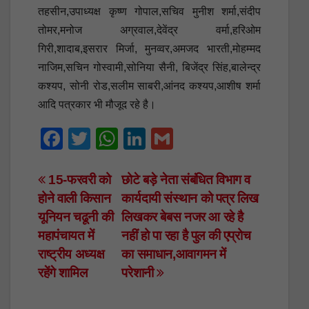
तहसीन,उपाध्यक्ष कृष्ण गोपाल,सचिव मुनीश शर्मा,संदीप
तोमर,मनोज अग्रवाल,देवेंद्र वर्मा,हरिओम
गिरी,शादाब,इसरार मिर्जा, मुनव्वर,अमजद भारती,मोहम्मद
नाजिम,सचिन गोस्वामी,सोनिया सैनी, बिजेंद्र सिंह,बालेन्द्र
कश्यप, सोनी रोड,सलीम साबरी,आंनद कश्यप,आशीष शर्मा
आदि पत्रकार भी मौजूद रहे है।
F
T
W
Li
G
a
wi
h
n
m
c
tt
at
k
ail
Post
15-फरवरी को
छोटे बड़े नेता संबंधित विभाग व
होने वाली किसान
कार्यदायी संस्थान को पत्र लिख
e
er
s
e
navigation
यूनियन चढूनी की
लिखकर बेबस नजर आ रहे है
b
A
dI
महापंचायत में
नहीं हो पा रहा है पुल की एप्रोच
o
p
n
राष्ट्रीय अध्यक्ष
का समाधान,आवागमन में
o
p
रहेंगे शामिल
परेशानी
k