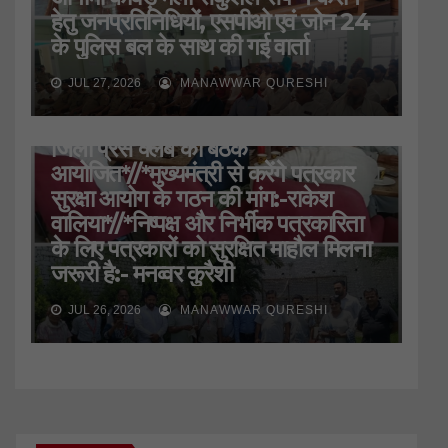
हेतु जनप्रतिनिधियों, एसपीओ एवं जोन 24
के पुलिस बल के साथ की गई वार्ता
JUL 27, 2026
MANAWWAR QURESHI
HARIDWAR
STATE
UTTARAKHAND
जिला प्रेस क्लब की बैठक
आयोजित*//*मुख्यमंत्री से करेंगे पत्रकार
सुरक्षा आयोग के गठन की मांग:-राकेश
वालिया*//*निष्पक्ष और निर्भीक पत्रकारिता
के लिए पत्रकारों को सुरक्षित माहौल मिलना
जरूरी है:- मनव्वर कुरैशी
JUL 26, 2026
MANAWWAR QURESHI