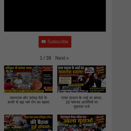
Subscribe
Next
»
1
/
38
जलभराव और कांवड़ मेले के
ग्राम प्रधान के भाई पर हमला,
कचरे से बढ़ा चर्म रोग का खतरा
18 नामजद आरोपियों पर
मुकदमा दर्ज