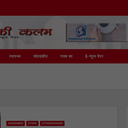
स्वास्थ्य
संपादकीय
गजब का
ई-न्यूज पेपर
HARIDWAR
STATE
UTTARAKHAND