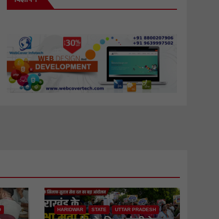
D
HARIDWAR
STATE
UTTAR PRADESH