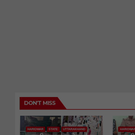
DON'T MISS
HARIDWAR
STATE
UTTARAKHAND
HARIDWA