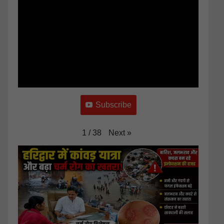
Subscribe
Next
»
1
/
38