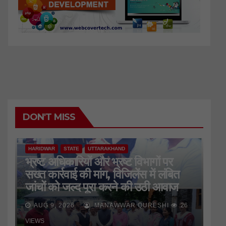
DON'T MISS
HARIDWAR
STATE
UTTARAKHAND
भ्रष्ट अधिकारियों और भ्रष्ट विभागों पर
सख्त कार्रवाई की मांग, विजिलेंस में लंबित
जांचों को जल्द पूरा करने की उठी आवाज
AUG 9, 2026
MANAWWAR QURESHI
26
VIEWS