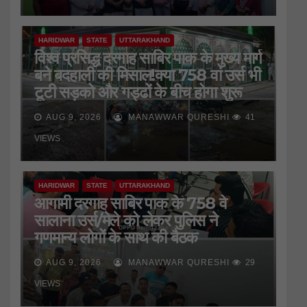
HARIDWAR
STATE
UTTARAKHAND
विश्व प्रसिद्ध दरगाह साबिर पाक के मुख्य मार्ग
बने बदहाली की मिसाल!क्या 758 वां उर्स भी
टूटी सड़को और गड्ढों के बीच होगा शुरू
AUG 9, 2026
MANAWWAR QURESHI
41
VIEWS
HARIDWAR
STATE
UTTARAKHAND
आगामी दरगाह साबिर पाक के 758 वे
सालाना उर्स/मेले को लेकर पुलिस ने
गणमान्य लोगों के साथ की बैठक
AUG 9, 2026
MANAWWAR QURESHI
29
VIEWS