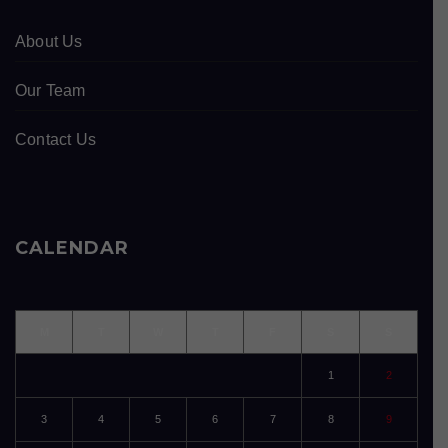
About Us
Our Team
Contact Us
CALENDAR
M
T
W
T
F
S
S
1
2
3
4
5
6
7
8
9