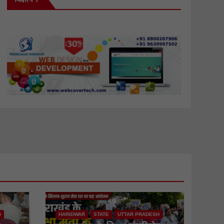
D
HARIDWAR
STATE
UTTAR PRADESH