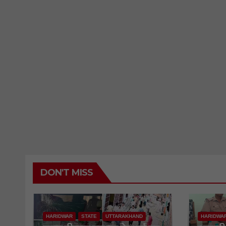
DON'T MISS
HARIDWAR
STATE
UTTARAKHAND
HARIDWA