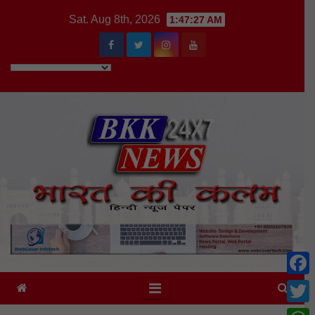
Skip
Sat. Aug 8th, 2026
1:47:29 AM
to
content
F
a
T