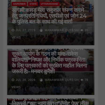
HARIDWAR
STATE
UTTARAKHAND
आगामी कावड़ मेला सकुशल संपन्न कराने
हेतु जनप्रतिनिधियों, एसपीओ एवं जोन 24
के पुलिस बल के साथ की गई वार्ता
JUL 27, 2026
MANAWWAR QURESHI
95
HARIDWAR
STATE
UTTARAKHAND
VIEWS
जिला प्रेस क्लब की बैठक
आयोजित*//*मुख्यमंत्री से करेंगे पत्रकार
सुरक्षा आयोग के गठन की मांग:-राकेश
वालिया*//*निष्पक्ष और निर्भीक पत्रकारिता
के लिए पत्रकारों को सुरक्षित माहौल मिलना
जरूरी है:- मनव्वर कुरैशी
JUL 26, 2026
MANAWWAR QURESHI
78
HARIDWAR
STATE
UTTAR PRADESH
उत्तराखंड के शिक्षा मंत्री के इस्तीफे की मांग
VIEWS
को लेकर सुराज सेवा दल ने जमकर किया
प्रदर्शन, हरिद्वार मे हजारों कार्यकर्ताओं ने
निकाली “युवा न्याय यात्रा”//नीट पेपर लीक