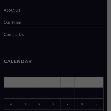
About Us
Our Team
Contact Us
CALENDAR
M
T
W
T
F
S
S
1
2
3
4
5
6
7
8
9