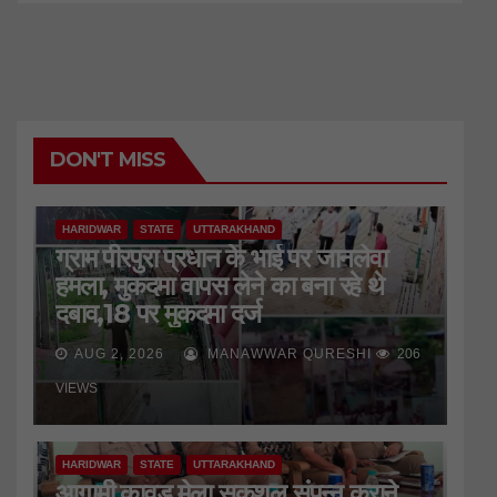
DON'T MISS
HARIDWAR
STATE
UTTARAKHAND
ग्राम पीरपुरा प्रधान के भाई पर जानलेवा
हमला, मुकदमा वापस लेने का बना रहे थे
दबाव,18 पर मुकदमा दर्ज
AUG 2, 2026
MANAWWAR QURESHI
206
VIEWS
HARIDWAR
STATE
UTTARAKHAND
आगामी कावड़ मेला सकुशल संपन्न कराने