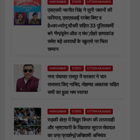
HARIDWAR
STATE
UTTARAKHAND
एसएसपी नवनीत सिंह ने सुनी जवानों की
फरियाद, एसएसआई राजेश बिष्ट व
हे०का०सोनू चौधरी सहित 33 पुलिसकर्मी
बने ‘मैन/वूमेन ऑफ द मंथ’,दोहरे हत्याकांड
समेत बड़े अपराधों के खुलासे पर मिला
सम्मान
HARIDWAR
STATE
UTTARAKHAND
नगर पंचायत रामपुर में सरकार ने चार
सभासद किए नामित, मोहम्मद अख्लाक सहित
सभी का हुआ भव्य स्वागत
HARIDWAR
STATE
UTTARAKHAND
रुड़की क्षेत्र में विद्युत विभाग की लापरवाही
और भ्रष्टाचारी के खिलाफ सुराज सेवादल
का उग्र प्रदर्शन//अधिशाषी अभियंता