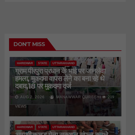
DON'T MISS
HARIDWAR
STATE
UTTARAKHAND
ग्राम पीरपुरा प्रधान के भाई पर जानलेवा
हमला, मुकदमा वापस लेने का बना रहे थे
दबाव,18 पर मुकदमा दर्ज
AUG 2, 2026
MANAWWAR QURESHI
219
VIEWS
HARIDWAR
STATE
UTTARAKHAND
आगामी कावड़ मेला सकुशल संपन्न कराने