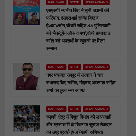
HARIDWAR
STATE
UTTARAKHAND
एसएसपी नवनीत सिंह ने सुनी जवानों की
फरियाद, एसएसआई राजेश बिष्ट व
हे०का०सोनू चौधरी सहित 33 पुलिसकर्मी
बने ‘मैन/वूमेन ऑफ द मंथ’,दोहरे हत्याकांड
समेत बड़े अपराधों के खुलासे पर मिला
सम्मान
HARIDWAR
STATE
UTTARAKHAND
नगर पंचायत रामपुर में सरकार ने चार
सभासद किए नामित, मोहम्मद अख्लाक सहित
सभी का हुआ भव्य स्वागत
HARIDWAR
STATE
UTTARAKHAND
रुड़की क्षेत्र में विद्युत विभाग की लापरवाही
और भ्रष्टाचारी के खिलाफ सुराज सेवादल
का उग्र प्रदर्शन//अधिशाषी अभियंता