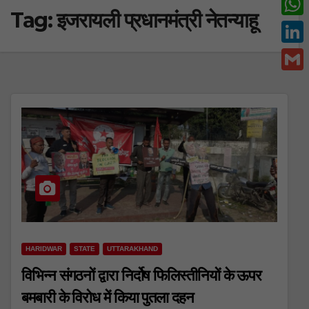
Tag:
इजरायली प्रधानमंत्री नेतन्याहू
c
w
W
e
i
h
L
b
t
a
i
o
G
t
t
n
o
m
e
s
k
k
a
r
A
e
i
p
d
l
p
I
n
HARIDWAR
STATE
UTTARAKHAND
विभिन्न संगठनों द्वारा निर्दोष फिलिस्तीनियों के ऊपर
बमबारी के विरोध में किया पुतला दहन