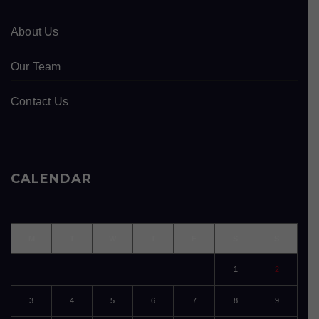
About Us
Our Team
Contact Us
CALENDAR
M
T
W
T
F
S
S
1
2
3
4
5
6
7
8
9