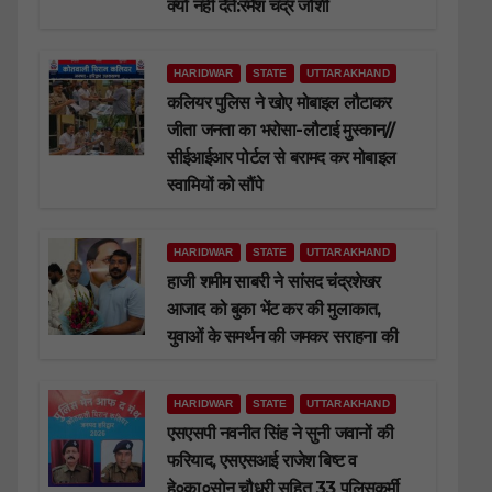
क्यों नही देते:रमेश चंद्र जोशी
HARIDWAR
STATE
UTTARAKHAND
कलियर पुलिस ने खोए मोबाइल लौटाकर
जीता जनता का भरोसा-लौटाई मुस्कान//
सीईआईआर पोर्टल से बरामद कर मोबाइल
स्वामियों को सौंपे
HARIDWAR
STATE
UTTARAKHAND
हाजी शमीम साबरी ने सांसद चंद्रशेखर
आजाद को बुका भेंट कर की मुलाकात,
युवाओं के समर्थन की जमकर सराहना की
HARIDWAR
STATE
UTTARAKHAND
एसएसपी नवनीत सिंह ने सुनी जवानों की
फरियाद, एसएसआई राजेश बिष्ट व
हे०का०सोनू चौधरी सहित 33 पुलिसकर्मी