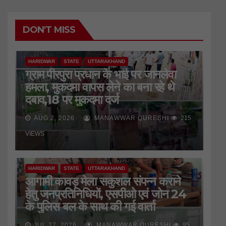
DON'T MISS
HARIDWAR
STATE
UTTARAKHAND
ग्राम पीरपुरा प्रधान के भाई पर जानलेवा
हमला, मुकदमा वापस लेने का बना रहे थे
दबाव,18 पर मुकदमा दर्ज
AUG 2, 2026
MANAWWAR QURESHI
215
VIEWS
HARIDWAR
STATE
UTTARAKHAND
आगामी कावड़ मेला सकुशल संपन्न कराने
हेतु जनप्रतिनिधियों, एसपीओ एवं जोन 24
के पुलिस बल के साथ की गई वार्ता
JUL 27, 2026
MANAWWAR QURESHI
95