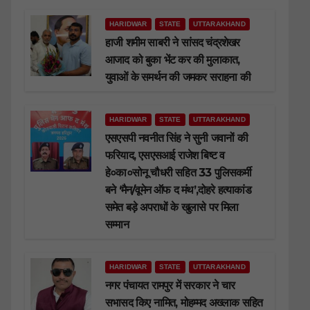
HARIDWAR
STATE
UTTARAKHAND
हाजी शमीम साबरी ने सांसद चंद्रशेखर
आजाद को बुका भेंट कर की मुलाकात,
युवाओं के समर्थन की जमकर सराहना की
HARIDWAR
STATE
UTTARAKHAND
एसएसपी नवनीत सिंह ने सुनी जवानों की
फरियाद, एसएसआई राजेश बिष्ट व
हे०का०सोनू चौधरी सहित 33 पुलिसकर्मी
बने ‘मैन/वूमेन ऑफ द मंथ’,दोहरे हत्याकांड
समेत बड़े अपराधों के खुलासे पर मिला
सम्मान
HARIDWAR
STATE
UTTARAKHAND
नगर पंचायत रामपुर में सरकार ने चार
सभासद किए नामित, मोहम्मद अख्लाक सहित