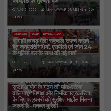
दबाव,18 पर मुकदमा दर्ज
AUG 2, 2026
MANAWWAR QURESHI
210
VIEWS
HARIDWAR
STATE
UTTARAKHAND
आगामी कावड़ मेला सकुशल संपन्न कराने
हेतु जनप्रतिनिधियों, एसपीओ एवं जोन 24
के पुलिस बल के साथ की गई वार्ता
JUL 27, 2026
MANAWWAR QURESHI
92
HARIDWAR
STATE
UTTARAKHAND
VIEWS
जिला प्रेस क्लब की बैठक
आयोजित*//*मुख्यमंत्री से करेंगे पत्रकार
सुरक्षा आयोग के गठन की मांग:-राकेश
वालिया*//*निष्पक्ष और निर्भीक पत्रकारिता
के लिए पत्रकारों को सुरक्षित माहौल मिलना
जरूरी है:- मनव्वर कुरैशी